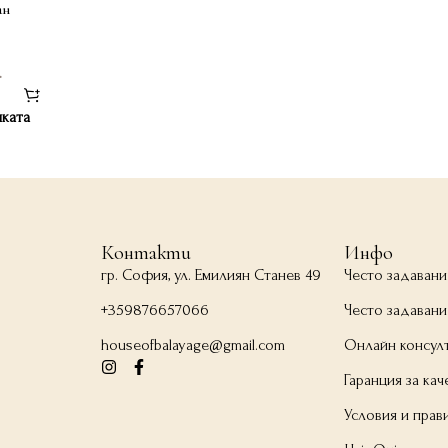
ан
.
чката
Контакти
Инфо
гр. София, ул. Емилиян Станев 49
Често задавани
+359876657066
Често задавани
houseofbalayage@gmail.com
Онлайн консул
Гаранция за кач
Условия и прав