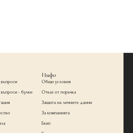
Инфо
 въпроси
Общи условия
 въпроси - булки
Отказ от поръчка
тация
Защита на личните данни
ество
За компанията
ила
Екип