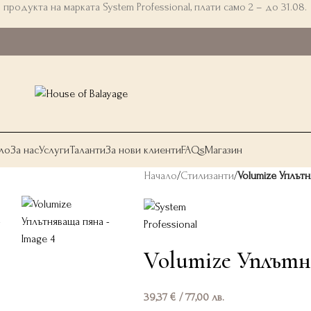
 продукта на марката System Professional, плати само 2 – до 31.08.
ло
За нас
Услуги
Таланти
За нови клиенти
FAQs
Магазин
Начало
/
Стилизанти
/
Volumize Уплът
Volumize Уплътн
39,37
€
/ 77,00 лв.