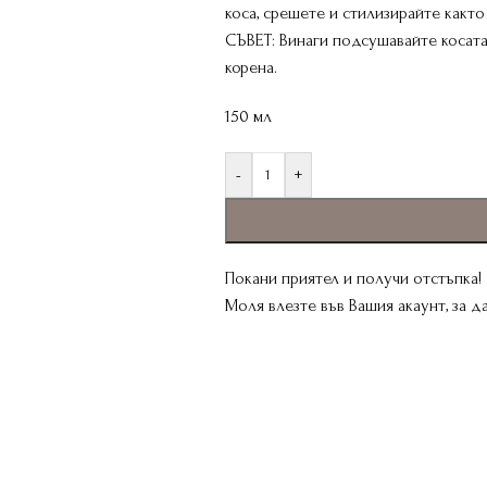
коса, срешете и стилизирайте какт
СЪВЕТ: Винаги подсушавайте косата 
корена.
150 мл
-
+
Покани приятел и получи отстъпка!
Моля влезте във Вашия акаунт, за 