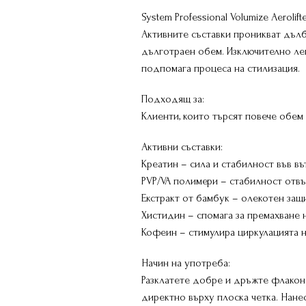
System Professional Volumize Aeroli
Активните съставки проникват дълб
дълготраен обем. Изключително лек
подпомага процеса на стилизация.
Подходящ за:
Клиенти, които търсят повече обем 
Активни съставки:
Креатин – сила и стабилност във въ
PVP/VA полимери – стабилност отвъ
Екстракт от бамбук – олекотен защ
Хистидин – спомага за премахване н
Кофеин – стимулира циркулацията на
Начин на употреба:
Разклатете добре и дръжте флакона
директно върху плоска четка. Нан