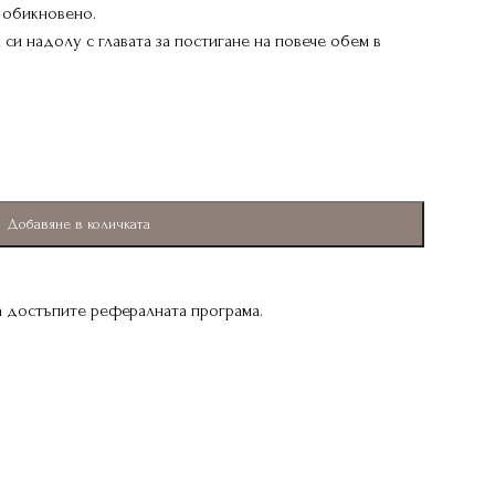
о обикновено.
си надолу с главата за постигане на повече обем в
Добавяне в количката
да достъпите рефералната програма.