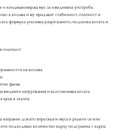
fter е кондициониращ мус за ежедневна употреба.
око в косъма и му придават стабилност, плътност и
ата формула улеснява разресването, подсилва косата и
и плътност.
трешността на косъма.
н.
итен филм.
а медните натрупвания и възстановява косата.
 кръв в скалпа.
 изправен докато впръсквате муса в ръцете си или
есете подходящо количество върху подсушена с кърпа