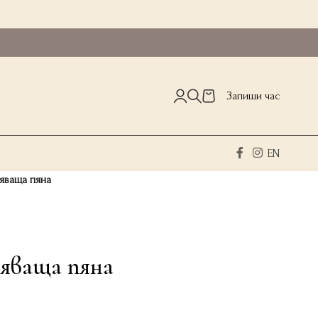
Запиши час
EN
няваща пяна
яваща пяна