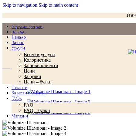
Skip to navigation
Skip to main content
Избе
Реферална програма
Hair Quiz
Начало
За нас
Услуги
Всички услуги
Колористика
За нови клиенти
Цени
За булки
Цени – булки
Таланти
За нови клиенти
FAQs
FAQ
FAQ – булки
Магазин