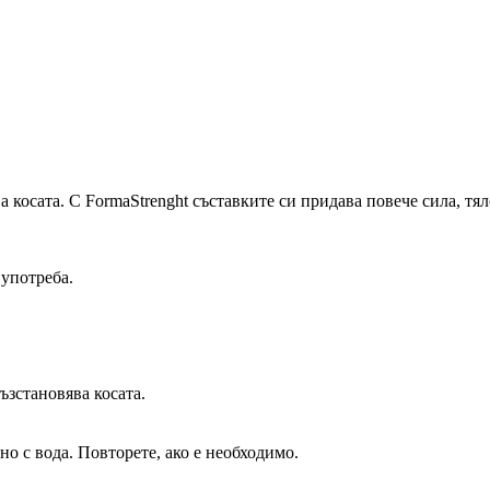
а косата. С FormaStrenght съставките си придава повече сила, т
 употреба.
ъзстановява косата.
о с вода. Повторете, ако е необходимо.