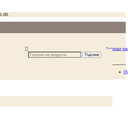
1.08.
Запиши ча
Търсене
E