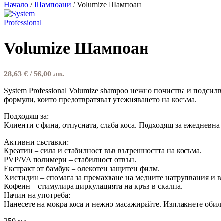
Начало
/
Шампоани
/
Volumize Шампоан
Volumize Шампоан
28,63
€
/ 56,00 лв.
System Professional Volumize shampoo нежно почиства и подсилв
формули, които предотвратяват утежняването на косъма.
Подходящ за:
Клиенти с фина, отпусната, слаба коса. Подходящ за ежедневна
Активни съставки:
Креатин – сила и стабилност във вътрешността на косъма.
PVP/VA полимери – стабилност отвън.
Екстракт от бамбук – олекотен защитен филм.
Хистидин – спомага за премахване на медните натрупвания и в
Кофеин – стимулира циркулацията на кръв в скалпа.
Начин на употреба:
Нанесете на мокра коса и нежно масажирайте. Изплакнете обилн
250 мл