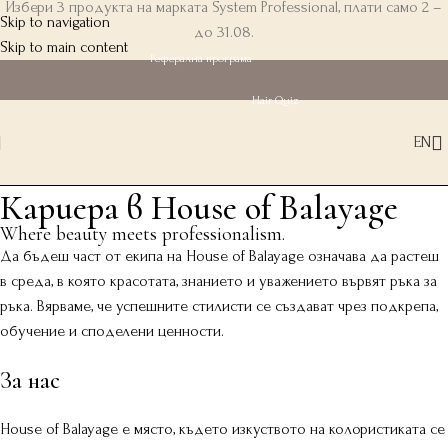
Избери 3 продукта на марката System Professional, плати само 2 –
Skip to navigation
до 31.08.
Skip to main content
Реферална програма
Hair Quiz
EN
Кариера в House of Balayage
Where beauty meets professionalism.
Да бъдеш част от екипа на House of Balayage означава да растеш
в среда, в която красотата, знанието и уважението вървят ръка за
ръка. Вярваме, че успешните стилисти се създават чрез подкрепа,
обучение и споделени ценности.
За нас
House of Balayage е място, където изкуството на колористиката се