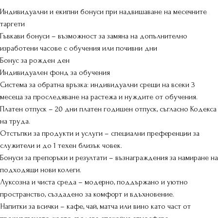
Индивидуални и екипни бонуси при надвишаване на месечните
таргети
Гъвкави бонуси – възможност за замяна на допълнително
изработени часове с обучения или почивни дни
Бонус за рожден ден
Индивидуален фонд за обучения
Система за обратна връзка: индивидуални срещи на всеки 3
месеца за проследяване на растежа и нуждите от обучения.
Платен отпуск – 20 дни платен годишен отпуск, съгласно Кодекса
на труда.
Отстъпки за продукти и услуги – специални преференции за
служители и до 1 техен близък човек.
Бонуси за препоръки и резултати – възнаграждения за намиране на
подходящи нови колеги.
Луксозна и чиста среда – модерно, поддържано и уютно
пространство, създадено за комфорт и вдъхновение.
Напитки за всички – кафе, чай, матча или вино като част от