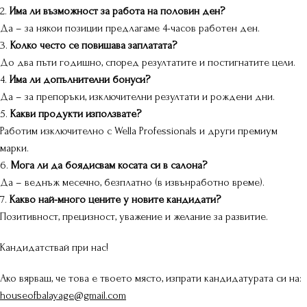
2.
Има ли възможност за работа на половин ден?
Да – за някои позиции предлагаме 4-часов работен ден.
3.
Колко често се повишава заплатата?
До два пъти годишно, според резултатите и постигнатите цели.
4.
Има ли допълнителни бонуси?
Да – за препоръки, изключителни резултати и рождени дни.
5.
Какви продукти използвате?
Работим изключително с Wella Professionals и други премиум
марки.
6.
Мога ли да боядисвам косата си в салона?
Да – веднъж месечно, безплатно (в извънработно време).
7.
Какво най-много цените у новите кандидати?
Позитивност, прецизност, уважение и желание за развитие.
Кандидатствай при нас!
Ако вярваш, че това е твоето място, изпрати кандидатурата си на:
houseofbalayage@gmail.com