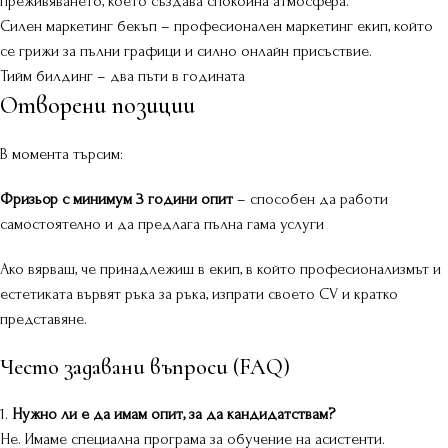
преживяването, което създава спокойна атмосфера.
Силен маркетинг бекъп – професионален маркетинг екип, който
се грижи за пълни графици и силно онлайн присъствие.
Тийм билдинг – два пъти в годината
Отворени позиции
В момента търсим:
Фризьор с минимум 3 години опит
– способен да работи
самостоятелно и да предлага пълна гама услуги
Ако вярваш, че принадлежиш в екип, в който професионализмът и
естетиката вървят ръка за ръка, изпрати своето CV и кратко
представяне.
Често задавани въпроси (FAQ)
1.
Нужно ли е да имам опит, за да кандидатствам?
Не. Имаме специална програма за обучение на асистенти.