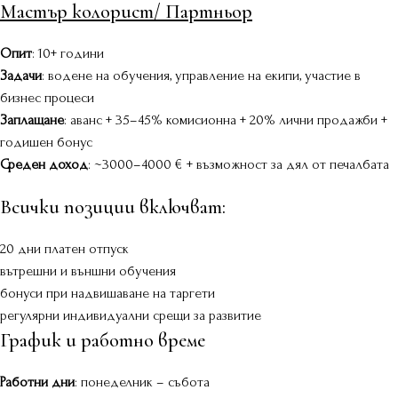
Мастър колорист/ Партньор
Опит
: 10+ години
Задачи
: водене на обучения, управление на екипи, участие в
бизнес процеси
Заплащане
: аванс + 35–45% комисионна + 20% лични продажби +
годишен бонус
Среден доход
: ~3000–4000 € + възможност за дял от печалбата
Всички позиции включват:
20 дни платен отпуск
вътрешни и външни обучения
бонуси при надвишаване на таргети
регулярни индивидуални срещи за развитие
График и работно време
Работни дни
: понеделник – събота