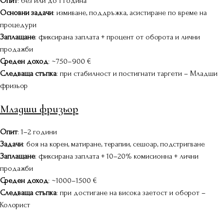
Опит
: без или до 1 година
Основни задачи
: измиване, поддръжка, асистиране по време на
процедури
Заплащане
: фиксирана заплата + процент от оборота и лични
продажби
Среден доход
: ~750–900 €
Следваща стъпка
: при стабилност и постигнати таргети – Младши
фризьор
Младши фризьор
Опит
: 1–2 години
Задачи
: боя на корен, матиране, терапии, сешоар, подстригване
Заплащане
: фиксирана заплата + 10–20% комисионна + лични
продажби
Среден доход
: ~1000–1500 €
Следваща стъпка
: при достигане на висока заетост и оборот –
Колорист