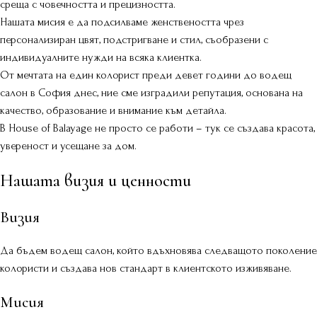
среща с човечността и прецизността.
Нашата мисия е да подсилваме женствеността чрез
персонализиран цвят, подстригване и стил, съобразени с
индивидуалните нужди на всяка клиентка.
От мечтата на един колорист преди девет години до водещ
салон в София днес, ние сме изградили репутация, основана на
качество, образование и внимание към детайла.
В House of Balayage не просто се работи – тук се създава красота,
увереност и усещане за дом.
Нашата визия и ценности
Визия
Да бъдем водещ салон, който вдъхновява следващото поколение
колористи и създава нов стандарт в клиентското изживяване.
Мисия