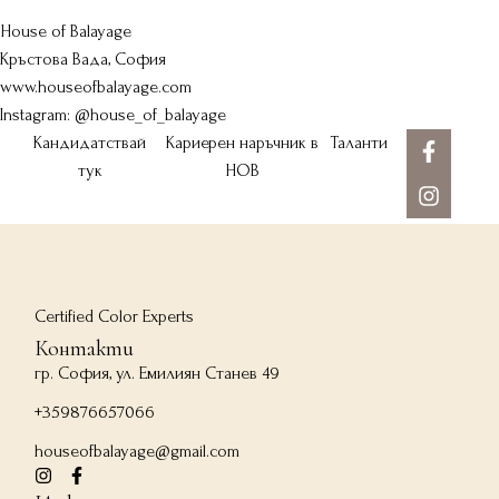
House of Balayage
Кръстова Вада, София
www.houseofbalayage.com
Instagram: @house_of_balayage
Кандидатствай
Кариерен наръчник в
Таланти
тук
HOB
Certified Color Experts
Контакти
гр. София, ул. Емилиян Станев 49
+359876657066
houseofbalayage@gmail.com