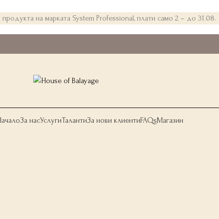
 продукта на марката System Professional, плати само 2 – до 31.08.
Начало
За нас
Услуги
Таланти
За нови клиенти
FAQs
Магазин