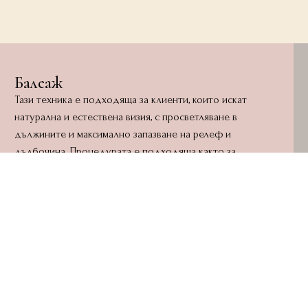
Балеаж
Тази техника е подходяща за клиенти, които искат
натурална и естествена визия, с просветляване в
дължините и максимално запазване на релеф и
дълбочина. Процедурата е подходяща както за
естествени, така и за боядисани коси. Заради
спецификата си, балеажът позволява на клиентите да го
поддържат с матиране на всеки 1 до 2 месеца, а за
„повдигането“ му можете да запишете процедура
„Балеаж – контур” ако е до 6 месеца след направата му.
За „вдигане“ на балеаж на повече от 9 месеца се записва
час за цялостна процедура.
Процедурата включва матиране и сешоар.