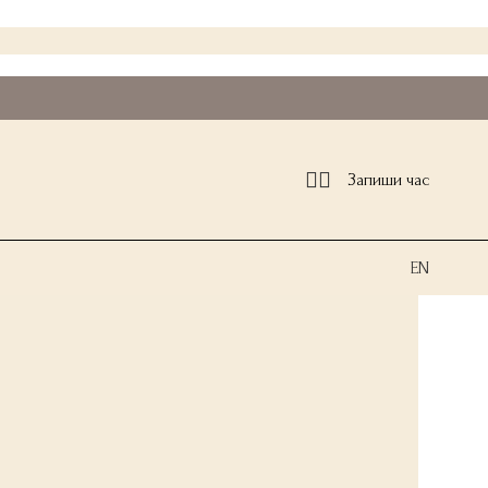
Запиши час
EN