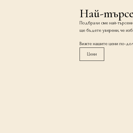
Най-търсе
Подбрали сме най-търсенит
ще бъдете уверени, че изб
​Вижте нашите цени по-дол
Цени