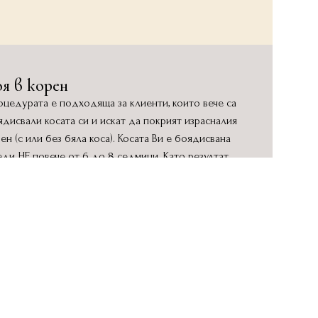
я в корен
оцедурата е подходяща за клиенти, които вече са
дисвали косата си и искат да покрият израсналия
ен (с или без бяла коса). Косата Ви е боядисвана
еди НЕ повече от 6 до 8 седмици. Като резултат
аквайте напълно покрити бели коси (при налични
ива), плътен и равномерен цвят.