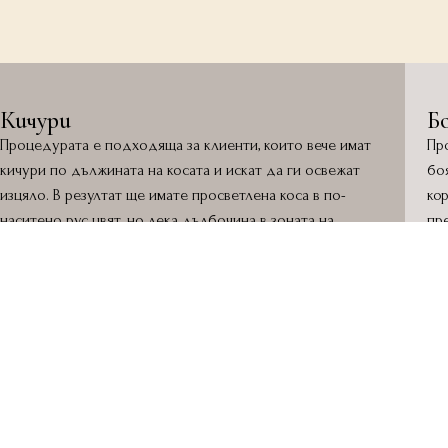
Кичури
Бо
Процедурата е подходяща за клиенти, които вече имат
Пр
кичури по дължината на косата и искат да ги освежат
боя
изцяло. В резултат ще имате просветлена коса в по-
кор
наситено рус цвят, но лека дълбочина в зоната на
пр
корените.
оч
так
Силно препоръчваме тази процедура да се извършва
веднъж годишно, а през останалото време да се
насочите към процедурите “Кичури – поддръжка” или
„Кичури – контур”.
Процедурата включва матиране и сешоар.