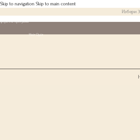
Skip to navigation
Skip to main content
Избери 3
еферална програма
Hair Quiz