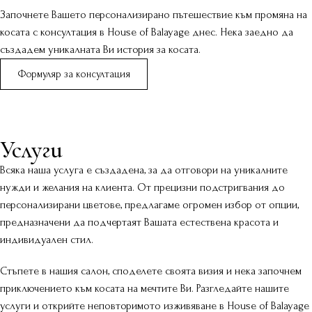
Започнете Вашето персонализирано пътешествие към промяна на
косата с консултация в House of Balayage днес. Нека заедно да
създадем уникалната Ви история за косата.
Формуляр за консултация
Услуги
Всяка наша услуга е създадена, за да отговори на уникалните
нужди и желания на клиента. От прецизни подстригвания до
персонализирани цветове, предлагаме огромен избор от опции,
предназначени да подчертаят Вашата естествена красота и
индивидуален стил.​
Стъпете в нашия салон, споделете своята визия и нека започнем
приключението към косата на мечтите Ви. Разгледайте нашите
услуги и открийте неповторимото изживяване в House of Balayage