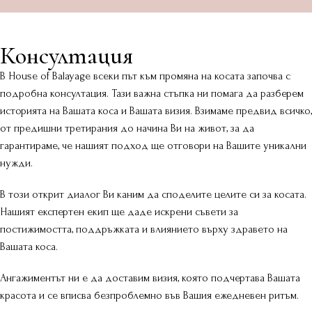
Консултация
В House of Balayage всеки път към промяна на косата започва с
подробна консултация. Тази важна стъпка ни помага да разберем
историята на Вашата коса и Вашата визия. Взимаме предвид всичко,
от предишни третирания до начина Ви на живот, за да
гарантираме, че нашият подход ще отговори на Вашите уникални
нужди.
В този открит диалог Ви каним да споделите целите си за косата.
Нашият експертен екип ще даде искрени съвети за
постижимостта, поддръжката и влиянието върху здравето на
Вашата коса.
Ангажиментът ни е да доставим визия, която подчертава Вашата
красота и се вписва безпроблемно във Вашия ежедневен ритъм.