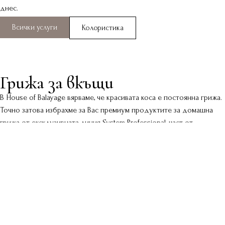
днес.
Всички услуги
Колористика
Грижа за вкъщи
В House of Balayage вярваме, че красивата коса е постоянна грижа.
Точно затова избрахме за Вас премиум продуктите за домашна
грижа от ексклузивната линия System Professional, част от
семейството на Wella Professionals, за да поддържате косата си
жизнена и здрава между посещенията.
Тези продукти са създадени, за да удължат усещането за мекота,
хидратация и блясък, което постигаме в салона, като запазват
цвета и поддържат здравето на косата. По време на Вашето
посещение ще Ви препоръчаме продукти за грижа, които
отговарят на Вашия тип коса и начин на живот, както и насоки за