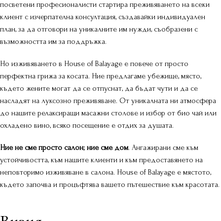
посветени професионалисти стартира преживяването на всеки
клиент с изчерпателна консултация, създавайки индивидуален
план, за да отговори на уникалните им нужди, съобразени с
възможността им за поддръжка.
Но изживяването в House of Balayage е повече от просто
перфектна грижа за косата. Ние предлагаме убежище, място,
където жените могат да се отпуснат, да бъдат чути и да се
насладят на луксозно преживяване. От уникалната ни атмосфера
до нашите релаксиращи масажни столове и избор от био чай или
охладено вино, всяко посещение е отдих за душата.
Ние не сме просто салон; ние сме дом
. Ангажирани сме към
устойчивостта, към нашите клиенти и към предоставянето на
неповторимо изживяване в салона. House of Balayage е мястото,
където започва и процъфтява вашето пътешествие към красотата.