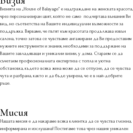
Визия
Визията на „House of Balayage“ е надграждане на женската красота,
чрез персонализиран цвят, който не само подчертава външния Ви
вид, но съответства на Вашите индивидуални възможности за
поддръжка. Вярваме, че пътят към красотата продължава извън
салона, точно затова се чувстваме ангажирани да Ви предоставим
нужните инструменти и знания, необходими за поддържане на
Вашите завладяващи и уникални визии, у дома. Стараем се да
съчетаем професионалната експертиза с топла и уютна
обстановка, където всяка жена може да се отпусне, да се чувства
чута и разбрана, както и да бъде уверена, че е в най-добрите
ръце.
Мисия
Нашата мисия е да накараме всяка клиентка да се чувства глезена,
информирана и изслушана! Постигаме това чрез нашия уникален