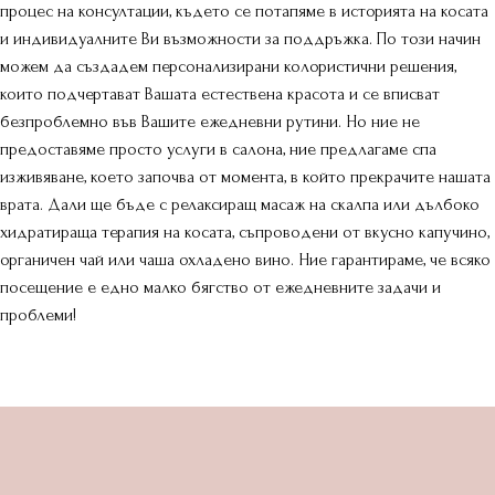
процес на консултации, където се потапяме в историята на косата
и индивидуалните Ви възможности за поддръжка. По този начин
можем да създадем персонализирани колористични решения,
които подчертават Вашата естествена красота и се вписват
безпроблемно във Вашите ежедневни рутини. Но ние не
предоставяме просто услуги в салона, ние предлагаме спа
изживяване, което започва от момента, в който прекрачите нашата
врата. Дали ще бъде с релаксиращ масаж на скалпа или дълбоко
хидратираща терапия на косата, съпроводени от вкусно капучино,
органичен чай или чаша охладено вино. Ние гарантираме, че всяко
посещение е едно малко бягство от ежедневните задачи и
проблеми!