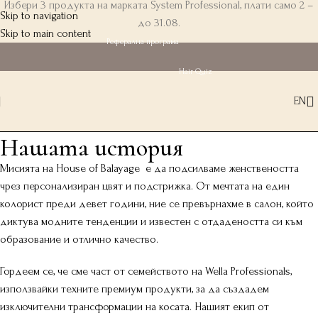
Избери 3 продукта на марката System Professional, плати само 2 –
Skip to navigation
до 31.08.
Skip to main content
Реферална програма
Hair Quiz
EN
Нашата история
Мисията на House of Balayage е да подсилваме женствеността
чрез персонализиран цвят и подстрижка. От мечтата на един
колорист преди девет години, ние се превърнахме в салон, който
диктува модните тенденции и известен с отдадеността си към
образование и отлично качество.
Гордеем се, че сме част от семейството на Wella Professionals,
използвайки техните премиум продукти, за да създадем
изключителни трансформации на косата. Нашият екип от