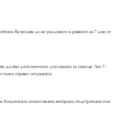
любезно Ви молим да ни уведомите в рамките на 7 дни от
оже да има допълнително доплащане за сешоар. Ако 7-
стъпка спрямо ситуацията.
а, боядисване, изсветляване, матиране, подстригване или