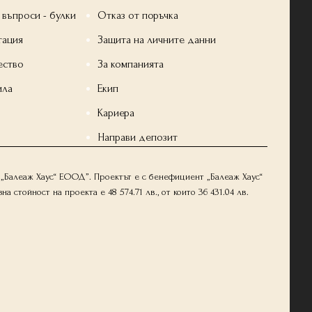
 въпроси - булки
Отказ от поръчка
тация
Защита на личните данни
ество
За компанията
ила
Екип
Кариера
Направи депозит
„Балеаж Хаус“ ЕООД”. Проектът е с бенефициент „Балеаж Хаус“
тойност на проекта е 48 574.71 лв., от които 36 431.04 лв.