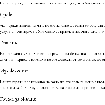
Нашата гаранция за качество важи за всички услуги за боядисване,
Срок:
Ако поради някаква причина не сте напълно доволни от услугата з
услугата. Този период обикновено се приема в повечето салони и
​Решение:
Нашият екип с удоволствие ще предостави безплатна поправка на 
дневният период е изтекъл и не сте доволни от услугата си, ще
​Изключения:
Нашата гаранция за качество не важи, ако сте правили нещо с цвет
каквато и да било друга намеса от Ваша страна или професионали
​Грижа за вкъщи: