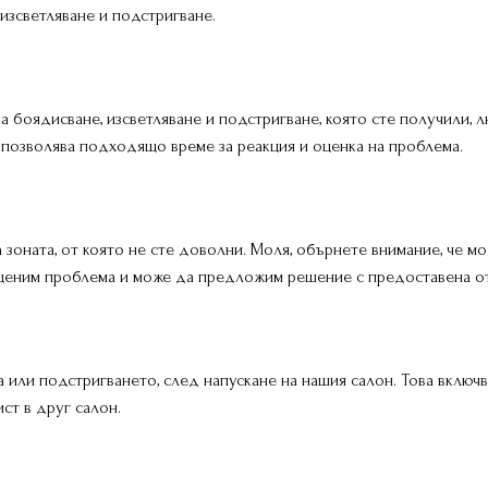
 изсветляване и подстригване.
а боядисване, изсветляване и подстригване, която сте получили, 
 позволява подходящо време за реакция и оценка на проблема.
зоната, от която не сте доволни. Моля, обърнете внимание, че м
 оценим проблема и може да предложим решение с предоставена от
а или подстригването, след напускане на нашия салон. Това включв
ст в друг салон.