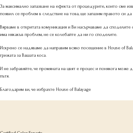
За максимално запазване на ефекта от процедурите, които сме из
появил се проблем в следствие на това, ще запазим правото си да
Вярваме в откритата комуникация и Ви насърчаваме да споделите св
има някакъв проблем, не се колебайте да ни го споделите.
Искрено се надяваме да направим всяко посещение в House of Bal
грижата за Вашата коса.
И не забравяйте, че промяната на цвят е процес и понякога може 
пътя.
Благодарим ви, че избрахте House of Balayage
Certified Color Experts