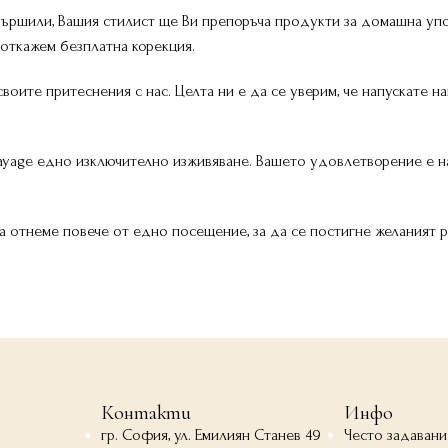
вършили, Вашия стилист ще Ви препоръча продукти за домашна упо
 откажем безплатна корекция.
оите притеснения с нас. Целта ни е да се уверим, че напускате наш
ayage едно изключително изживяване. Вашето удовлетворение е на
да отнеме повече от едно посещение, за да се постигне желаният р
Контакти
Инфо
гр. София, ул. Емилиян Станев 49
Често задавани