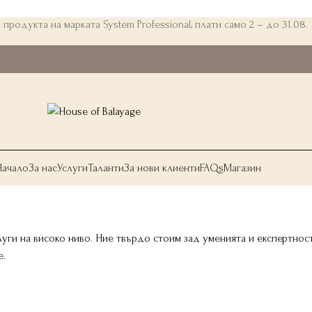
 продукта на марката System Professional, плати само 2 – до 31.08.
Начало
За нас
Услуги
Таланти
За нови клиенти
FAQs
Магазин
луги на високо ниво. Ние твърдо стоим зад уменията и експертно
е.