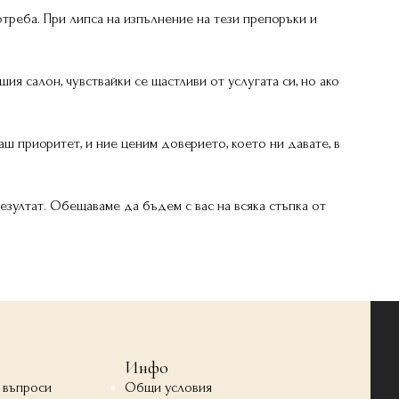
треба. При липса на изпълнение на тези препоръки и
ия салон, чувствайки се щастливи от услугата си, но ако
ш приоритет, и ние ценим доверието, което ни давате, в
езултат. Обещаваме да бъдем с вас на всяка стъпка от
Инфо
 въпроси
Общи условия