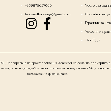
+359876657066
Често задавани
houseofbalayage@gmail.com
Онлайн консул
Гаранция за кач
Условия и прав
Hair Quiz
1-C01 „Подобряване на производствения капацитет на семейно предприятие 
то, както и да подобри неговото пазарно представяне. Общата прогнозна с
безвъзмездно финансиране.