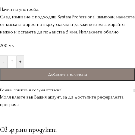
Начин на употреба:
След измиване с подходящ System Professional шампоан, нанесете
от маската директно върху скалпа и дължините, масажирайте
нежно и оставете да подейства 5 мин. Изплакнете обилно.
200 мл
-
+
Добавяне в количката
Покани приятел и получи отстъпка!
Моля влезте във Вашия акаунт, за да достъпите рефералната
програма.
Свързани продукти