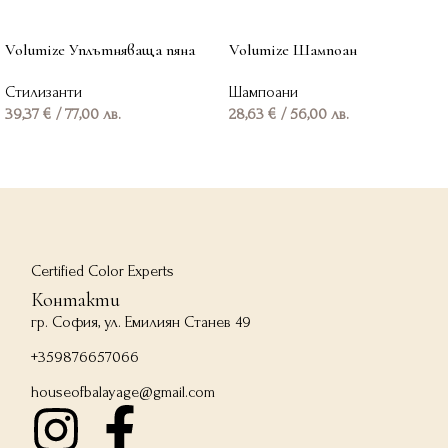
Volumize Уплътняваща пяна
Volumize Шампоан
Стилизанти
Шампоани
39,37
€
/ 77,00 лв.
28,63
€
/ 56,00 лв.
Добавяне в количката
Добавяне в количката
Certified Color Experts
Контакти
гр. София, ул. Емилиян Станев 49
+359876657066
houseofbalayage@gmail.com