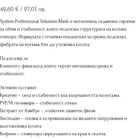
49,60
€
/ 97,01 лв.
System Professional Volumize Mask е интензивна седмична терапия
за обем и стабилност, която подсилва структурата на косъма
отвътре. Формулата с отлични показатели ча грижа, подсилва
фибрата на косъма, без да утежнява косата.
Подходящ за:
Клиенти с фина коса, които търсят интензивна грижа и
стабилност.
Активни съставки:
Креатин – сила и стабилност във вътрешността на косъма.
PVP/VA полимери – стабилност отвън.
Екстракт от бамбук – олекотен защитен филм.
Хистидин – спомага за премахване на медните натрупвания и
възстановява косата.
Кофеин – стимулира циркулацията на кръв в скалпа.