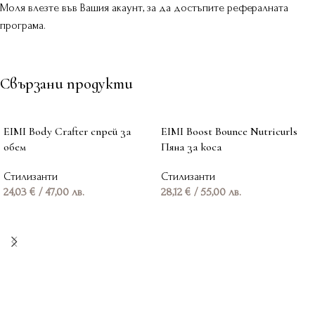
Моля влезте във Вашия акаунт, за да достъпите рефералната
програма.
Свързани продукти
EIMI Body Crafter спрей за
EIMI Boost Bounce Nutricurls
обем
Пяна за коса
Стилизанти
Стилизанти
24,03
€
/ 47,00 лв.
28,12
€
/ 55,00 лв.
Добавяне в количката
Добавяне в количката