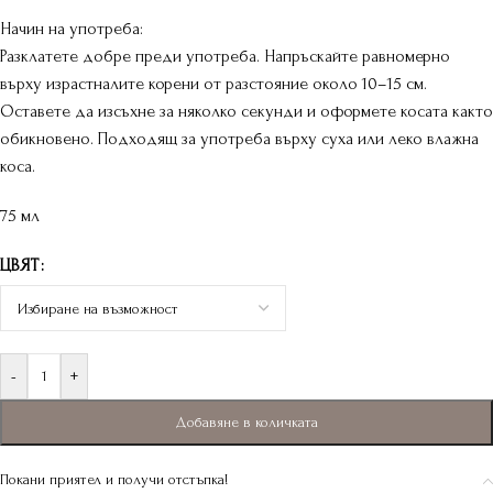
Начин на употреба:
Разклатете добре преди употреба. Напръскайте равномерно
върху израстналите корени от разстояние около 10–15 см.
Оставете да изсъхне за няколко секунди и оформете косата както
обикновено. Подходящ за употреба върху суха или леко влажна
коса.
75 мл
ЦВЯТ
-
+
Добавяне в количката
Покани приятел и получи отстъпка!