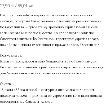
17,90
€
/ 35,01 лв.
Hair Root Concealer прикрива израстналите корени само за
секунди, осигурявайки естествен и равномерен резултат между
боядисванията. Формулата му временно скрива белите и сиви
коси, изсъхва мигновено и остава до следващото измиване.
Обогатен с витамин B5 (пантенол), коректорът укрепва косата,
подобрява нейната еластичност и придава здрав, блестящ вид.
Подходящ за:
Всеки тип коса, включително боядисана и с побелели кичури.
Перфектен за моментно прикриване на израстнали корени между
две боядисвания или за спешно освежаване на цвета.
Съставки:
• Витамин B5 (пантенол) – осигурява оптимална хидратация,
подсилва косъма и предпазва от увреждания, като възстановява
естествения му блясък и гладкост.