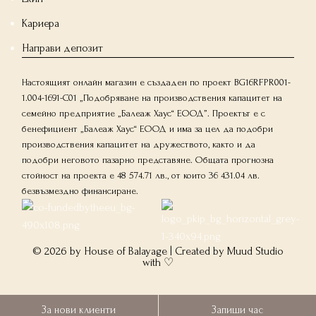
Кариера
Направи депозит
Настоящият онлайн магазин е създаден по проект BG16RFPR001-
1.004-1691-C01 „Подобряване на производствения капацитет на
семейно предприятие „Балеаж Хаус“ ЕООД”. Проектът е с
бенефициент „Балеаж Хаус“ ЕООД и има за цел да подобри
производствения капацитет на дружеството, както и да
подобри неговото пазарно представяне. Общата прогнозна
стойност на проекта е 48 574.71 лв., от които 36 431.04 лв.
безвъзмездно финансиране.
© 2026 by House of Balayage | Created by
Muud Studio
with ♡
За нови клиенти
Запиши час