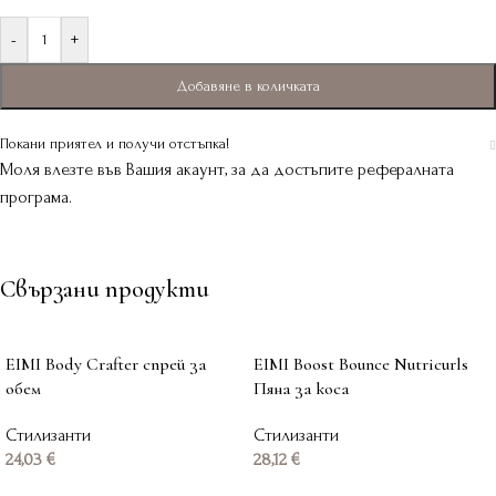
-
+
Добавяне в количката
Покани приятел и получи отстъпка!
Моля влезте във Вашия акаунт, за да достъпите рефералната
програма.
Свързани продукти
EIMI Body Crafter спрей за
EIMI Boost Bounce Nutricurls
обем
Пяна за коса
Стилизанти
Стилизанти
24,03
€
28,12
€
Добавяне в количката
Добавяне в количката