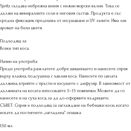
Spritz създава небрежна визия с нежни морски вълни. Това се
дължи на минералните соли в неговия състав. Продукта е със
средна фиксация, предпазва от изсушаване и UV лъчите. Има лек
аромат на бели цветя.
Подходящ за:
Всеки тип коса.
Начин на употреба:
Преди употреба разклатете добре шишенцето и нанесете спрея
върху влажна, подсушена с хавлия коса. Нанесете по цялата
дължина, втрийте с пръсти и изсушете с дифузер. В зависимост от
дължината на косата използвайте 5–15 помпички. Можете да го
нанесете и на суха коса, за да до-оформите къдриците.
СЪВЕТ: Спрея е подходящ за заглаждане на бебешки коси, когато
искате да постигнете „загладена“ опашка.
150 мл