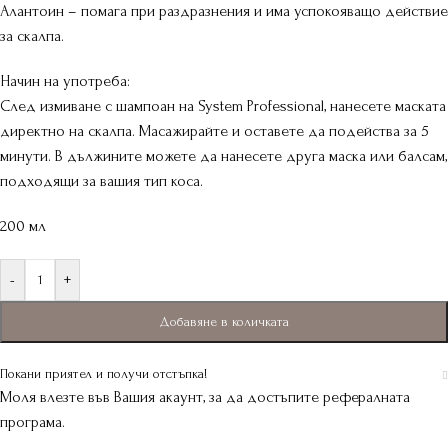
Алантоин – помага при раздразнения и има успокояващо действие
за скалпа.
Начин на употреба:
След измиване с шампоан на System Professional, нанесете маската
директно на скалпа. Масажирайте и оставете да подейства за 5
минути. В дължините можете да нанесете друга маска или балсам,
подходящи за вашия тип коса.
200 мл
-
+
Добавяне в количката
Покани приятел и получи отстъпка!
Моля влезте във Вашия акаунт, за да достъпите рефералната
програма.