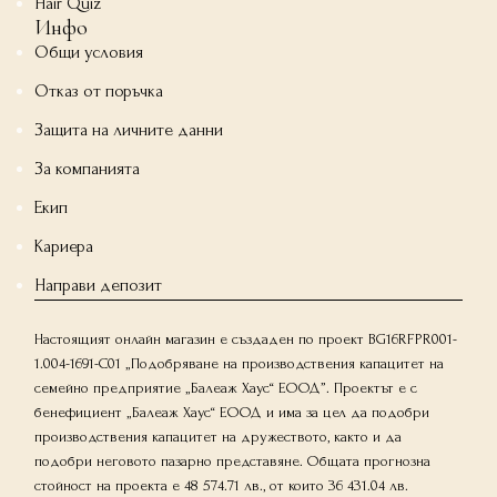
Hair Quiz
Инфо
Общи условия
Отказ от поръчка
Защита на личните данни
За компанията
Екип
Кариера
Направи депозит
Настоящият онлайн магазин е създаден по проект BG16RFPR001-
1.004-1691-C01 „Подобряване на производствения капацитет на
семейно предприятие „Балеаж Хаус“ ЕООД”. Проектът е с
бенефициент „Балеаж Хаус“ ЕООД и има за цел да подобри
производствения капацитет на дружеството, както и да
подобри неговото пазарно представяне. Общата прогнозна
стойност на проекта е 48 574.71 лв., от които 36 431.04 лв.