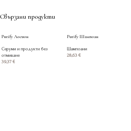
Свързани продукти
Purify Лосион
Purify Шампоан
Серуми и продукти без
Шампоани
отмиване
28,63
€
39,37
€
Добавяне в количката
Добавяне в количката