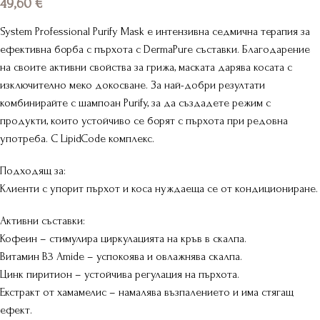
49,60
€
System Professional Purify Mask е интензивна седмична терапия за
ефективна борба с пърхота с DermaPure съставки. Благодарение
на своите активни свойства за грижа, маската дарява косата с
изключително меко докосване. За най-добри резултати
комбинирайте с шампоан Purify, за да създадете режим с
продукти, които устойчиво се борят с пърхота при редовна
употреба. С LipidCode комплекс.
Подходящ за:
Клиенти с упорит пърхот и коса нуждаеща се от кондициониране.
Активни съставки:
Кофеин – стимулира циркулацията на кръв в скалпа.
Витамин B3 Amide – успокоява и овлажнява скалпа.
Цинк пиритион – устойчива регулация на пърхота.
Екстракт от хамамелис – намалява възпалението и има стягащ
ефект.