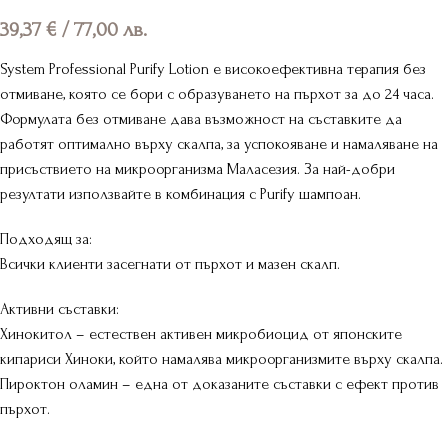
39,37
€
/ 77,00 лв.
System Professional Purify Lotion е високоефективна терапия без
отмиване, която се бори с образуването на пърхот за до 24 часа.
Формулата без отмиване дава възможност на съставките да
работят оптимално върху скалпа, за успокояване и намаляване на
присъствието на микроорганизма Маласезия. За най-добри
резултати използвайте в комбинация с Purify шампоан.
Подходящ за:
Всички клиенти засегнати от пърхот и мазен скалп.
Активни съставки:
Хинокитол – естествен активен микробиоцид от японските
кипариси Хиноки, който намалява микроорганизмите върху скалпа.
Пироктон оламин – една от доказаните съставки с ефект против
пърхот.