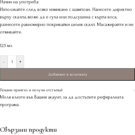
Начин на употреба:
Използвайте след всяко измиване с шампоан. Нанесете директно
върху скалпа, може да е суха или подсушена с кърпа коса,
разнесете равномерно покривайки целия скалп. Масажирайте и не
отмивайте.
125 мл
-
+
Добавяне в количката
Покани приятел и получи отстъпка!
Моля влезте във Вашия акаунт, за да достъпите рефералната
програма.
Свързани продукти