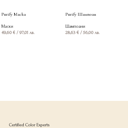
Purify Маска
Purify Шампоан
Маски
Шампоани
49,60
€
/ 97,01 лв.
28,63
€
/ 56,00 лв.
Добавяне в количката
Добавяне в количката
Certified Color Experts