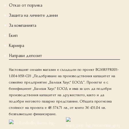
Отказ от поръчка
Защита на личните данни
За компанията
Екип
Кариера
Направи депозит
Настоящият онлайн магазин е създаден по проект BG16RFPR001-
1.004-1691-C01 „Подобряване на производствения капацитет на
семейно предприятие „Балеаж Хаус“ ЕООД”. Проектът е с
бенефициент „Балеаж Хаус“ ЕООД и има за цел да подобри
производствения капацитет на дружеството, както и да
подобри неговото пазарно представяне. Общата прогнозна
стойност на проекта е 48 574.71 лв., от които 36 431.04 лв.
безвъзмездно финансиране.