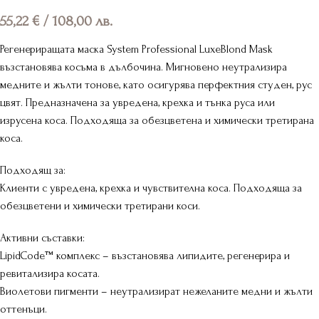
55,22
€
/ 108,00 лв.
Регенериращата маска System Professional LuxeBlond Mask
възстановява косъма в дълбочина. Мигновено неутрализира
медните и жълти тонове, като осигурява перфектния студен, рус
цвят. Предназначена за увредена, крехка и тънка руса или
изрусена коса. Подходяща за обезцветена и химически третирана
коса.
Подходящ за:
Клиенти с увредена, крехка и чувствителна коса. Подходяща за
обезцветени и химически третирани коси.
Активни съставки:
LipidCode™ комплекс – възстановява липидите, регенерира и
ревитализира косата.
Виолетови пигменти – неутрализират нежеланите медни и жълти
оттенъци.