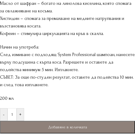
Масло от шафран – богато на линолова киселина, която спомага
за овлажняване на косъма.
Хистидин – спомага за премахване на медните натрупвания и
възстановява косата.
Кофеин – стимулира циркулацията на кръв в скалпа.
Начин на употреба:
След измиване с подходящ System Professional шампоан, нанесете
върху подсушена с кърпа коса. Разрешете и оставете да
подейства минимум 5 мин. Изплакнете.
СЪВЕТ: За още по-студен резултат, оставете да подейства 10 мин.
и след това изплакнете.
200 мл
-
+
Добавяне в количката