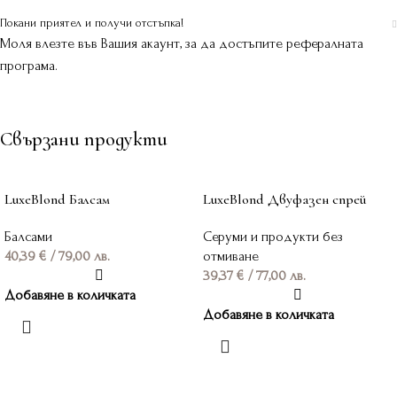
Покани приятел и получи отстъпка!
Моля влезте във Вашия акаунт, за да достъпите рефералната
програма.
Свързани продукти
LuxeBlond Балсам
LuxeBlond Двуфазен спрей
Балсами
Серуми и продукти без
40,39
€
/ 79,00 лв.
отмиване
39,37
€
/ 77,00 лв.
Добавяне в количката
Добавяне в количката