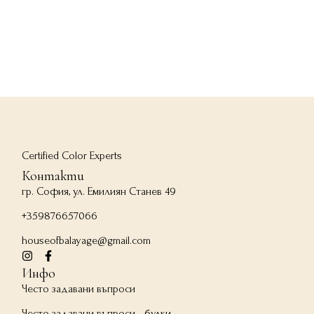
Certified Color Experts
Контакти
гр. София, ул. Емилиян Станев 49
+359876657066
houseofbalayage@gmail.com
Инфо
Често задавани въпроси
Често задавани въпроси - булки