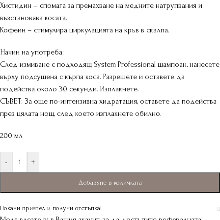
Хистидин – спомага за премахване на медните натрупвания и
възстановява косата.
Кофеин – стимулира циркулацията на кръв в скалпа.
Начин на употреба:
След измиване с подходящ System Professional шампоан, нанесете
върху подсушена с кърпа коса. Разрешете и оставете да
подейства около 30 секунди. Изплакнете.
СЪВЕТ: За още по-интензивна хидратация, оставете да подейства
през цялата нощ, след което изплакнете обилно.
200 мл
-
+
Добавяне в количката
Покани приятел и получи отстъпка!
Моля влезте във Вашия акаунт, за да достъпите рефералната