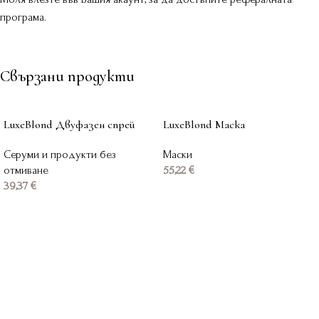
програма.
Свързани продукти
LuxeBlond Двуфазен спрей
LuxeBlond Маска
Серуми и продукти без
Маски
отмиване
55,22
€
39,37
€
Добавяне в количката
Добавяне в количката