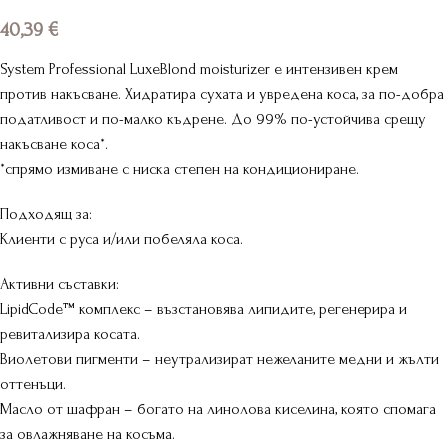
40,39
€
System Professional LuxeBlond moisturizer е интензивен крем
против накъсване. Хидратира сухата и увредена коса, за по-добра
податливост и по-малко къдрене. До 99% по-устойчива срещу
накъсване коса*.
*спрямо измиване с ниска степен на кондициониране.
Подходящ за:
Клиенти с руса и/или побеляла коса.
Активни съставки:
LipidCode™ комплекс – възстановява липидите, регенерира и
ревитализира косата.
Виолетови пигменти – неутрализират нежеланите медни и жълти
оттенъци.
Масло от шафран – богато на линолова киселина, която спомага
за овлажняване на косъма.