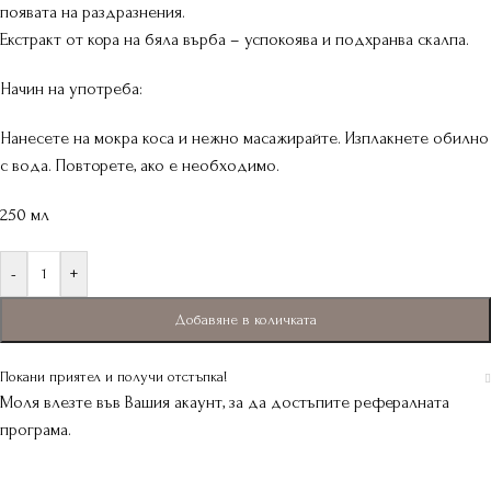
появата на раздразнения.
Екстракт от кора на бяла върба – успокоява и подхранва скалпа.
Начин на употреба:
Нанесете на мокра коса и нежно масажирайте. Изплакнете обилно
с вода. Повторете, ако е необходимо.
250 мл
-
+
Добавяне в количката
Покани приятел и получи отстъпка!
Моля влезте във Вашия акаунт, за да достъпите рефералната
програма.