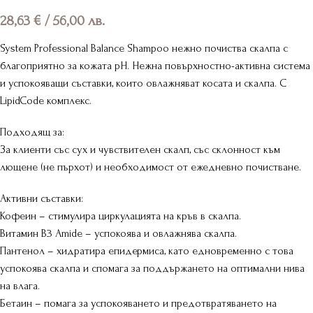
28,63
€
/ 56,00 лв.
System Professional Balance Shampoo нежно почиства скалпа с
благоприятно за кожата pH. Нежна повърхностно-активна система
и успокояващи съставки, които овлажняват косата и скалпа. С
LipidCode комплекс.
Подходящ за:
За клиенти със сух и чувствителен скалп, със склонност към
лющене (не пърхот) и необходимост от ежедневно почистване.
Активни съставки:
Кофеин – стимулира циркулацията на кръв в скалпа.
Витамин B3 Amide – успокоява и овлажнява скалпа.
Пантенол – хидратира епидермиса, като едновременно с това
успокоява скалпа и спомага за поддържането на оптимални нива
на влага.
Бетаин – помага за успокояването и предотвратяването на