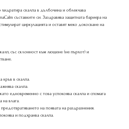
о хидратира скалпа в дълбочина и облекчава
aCalm съставките си. Заздравява защитната бариера на
 стимулират циркулацията и оставят меко докосване на
скалп, със склонност към лющене (не пърхот) и
тване.
 кръв в скалпа.
ажнява скалпа.
като едновременно с това успокоява скалпа и спомага
 на влага.
и предотвратяването на появата на раздразнения.
спокоява и подхранва скалпа.