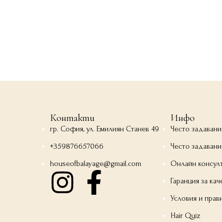
Контакти
Инфо
гр. София, ул. Емилиян Станев 49
Често задавани
+359876657066
Често задавани
houseofbalayage@gmail.com
Онлайн консул
Гаранция за кач
Условия и прав
Hair Quiz