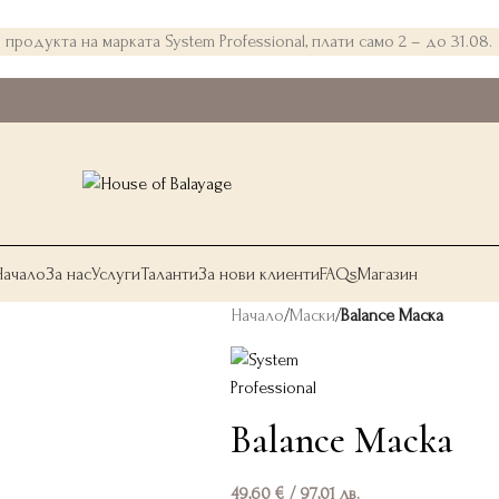
 продукта на марката System Professional, плати само 2 – до 31.08.
Начало
За нас
Услуги
Таланти
За нови клиенти
FAQs
Магазин
Начало
/
Маски
/
Balance Маска
Balance Маска
49,60
€
/ 97,01 лв.