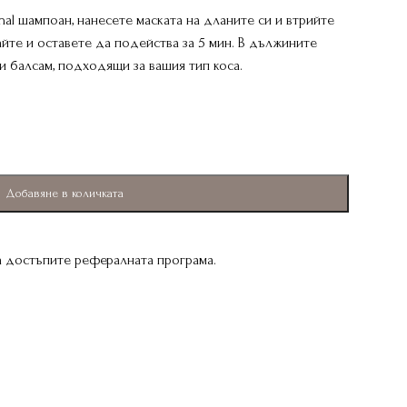
nal шампоан, нанесете маската на дланите си и втрийте
йте и оставете да подейства за 5 мин. В дължините
и балсам, подходящи за вашия тип коса.
Добавяне в количката
да достъпите рефералната програма.