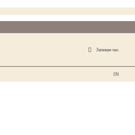
Запиши час
EN