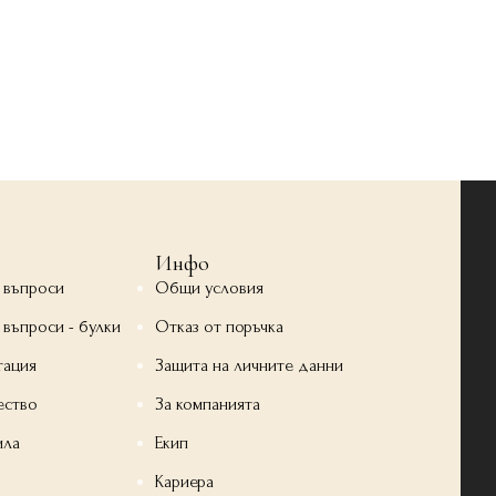
Инфо
 въпроси
Общи условия
 въпроси - булки
Отказ от поръчка
тация
Защита на личните данни
ество
За компанията
ила
Екип
Кариера