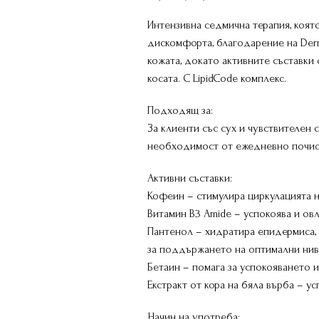
Интензивна седмична терапия, коят
дискомфорта, благодарение на Derm
кожата, докато активните съставки
косата. С LipidCode комплекс.
Подходящ за:
За клиенти със сух и чувствителен 
необходимост от ежедневно почис
Активни съставки:
Кофеин – стимулира циркулацията на
Витамин B3 Amide – успокоява и овл
Пантенол – хидратира епидермиса, 
за поддържането на оптимални нива
Бетаин – помага за успокояването 
Екстракт от кора на бяла върба – у
Начин на употреба: