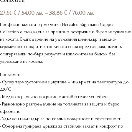
Collection
27,61
€
/ 54,00 лв.
–
38,86
€
/ 76,00 лв.
Професионалната термо четка Hercules Sägemann Copper
Collection е създадена за прецизно оформяне и бързо изсушаване
на косата. Благодарение на удължения цилиндър и медно-
керамичното покритие, топлината се разпределя равномерно,
осигурявайки по-бърз резултат и изключителен блясък без
увреждане на косъма.
Предимства:
• Супер термоустойчиви щифтове – издържат на температура до
220°C
• Медно-керамично покритие с антибактериален ефект
• Равномерно разпределение на топлината за защита и бързо
оформяне
• Удължен цилиндър за по-голяма повърхност и ефективност
• Оребрена гумирана дръжка за стабилен захват и комфорт по