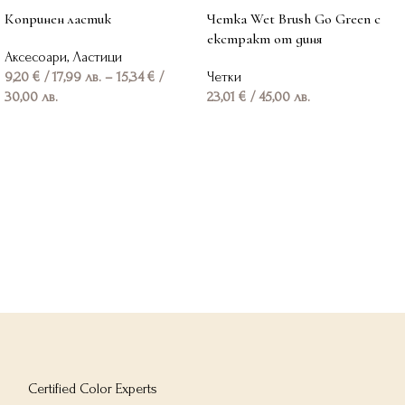
Копринен ластик
Четка Wet Brush Go Green с
екстракт от диня
Аксесоари
,
Ластици
9,20
€
/ 17,99 лв.
–
15,34
€
/
Четки
30,00 лв.
23,01
€
/ 45,00 лв.
Опции
Добавяне в количката
Certified Color Experts