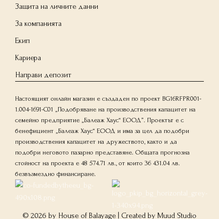
Защита на личните данни
За компанията
Екип
Кариера
Направи депозит
Настоящият онлайн магазин е създаден по проект BG16RFPR001-
1.004-1691-C01 „Подобряване на производствения капацитет на
семейно предприятие „Балеаж Хаус“ ЕООД”. Проектът е с
бенефициент „Балеаж Хаус“ ЕООД и има за цел да подобри
производствения капацитет на дружеството, както и да
подобри неговото пазарно представяне. Общата прогнозна
стойност на проекта е 48 574.71 лв., от които 36 431.04 лв.
безвъзмездно финансиране.
© 2026 by House of Balayage | Created by
Muud Studio