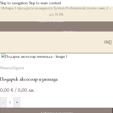
Skip to navigation
Skip to main content
Избери 3 продукта на марката System Professional, плати само 2 –
до 31.08.
Реферална програма
Hair Quiz
EN
Начало
/
Други
Подарък аксесоар изненада
0,00
€
/ 0,00 лв.
-
+
Добавяне в количката