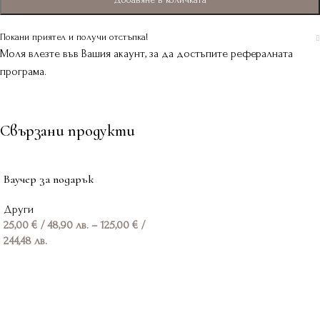
Покани приятел и получи отстъпка!
Моля влезте във Вашия акаунт, за да достъпите рефералната
програма.
Свързани продукти
Ваучер за подарък
Други
25,00
€
/ 48,90 лв.
–
125,00
€
/
244,48 лв.
Изберете стойност