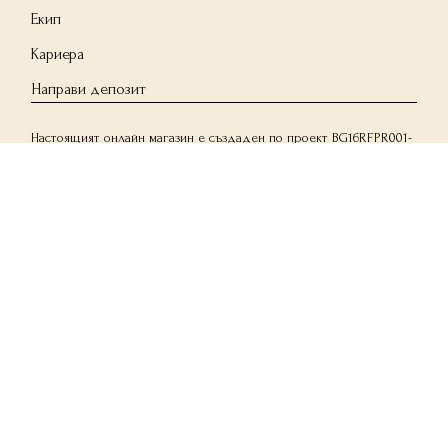
Екип
Кариера
Направи депозит
Настоящият онлайн магазин е създаден по проект BG16RFPR001-
1.004-1691-C01 „Подобряване на производствения капацитет на
семейно предприятие „Балеаж Хаус“ ЕООД”. Проектът е с
бенефициент „Балеаж Хаус“ ЕООД и има за цел да подобри
производствения капацитет на дружеството, както и да
подобри неговото пазарно представяне. Общата прогнозна
стойност на проекта е 48 574.71 лв., от които 36 431.04 лв.
безвъзмездно финансиране.
© 2026 by House of Balayage | Created by
Muud Studio
with ♡