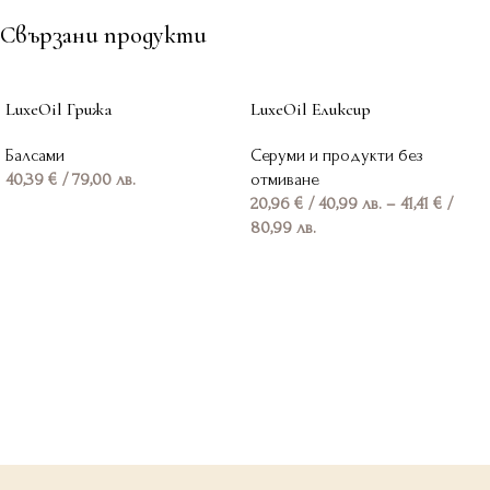
Свързани продукти
LuxeOil Грижа
LuxeOil Еликсир
Балсами
Серуми и продукти без
40,39
€
/ 79,00 лв.
отмиване
20,96
€
/ 40,99 лв.
–
41,41
€
/
Добавяне в количката
80,99 лв.
Опции