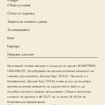
Общи условия
Отказ от поръчка
Защита на личните данни
За компанията
Екип
Кариера
Направи депозит
Настоящият онлайн магазин е създаден по проект BG16RFPR001-
1.004-1691-C01 „Подобряване на производствения капацитет на
семейно предприятие „Балеаж Хаус“ ЕООД”. Проектът е с
бенефициент „Балеаж Хаус“ ЕООД и има за цел да подобри
производствения капацитет на дружеството, както и да
подобри неговото пазарно представяне. Общата прогнозна
стойност на проекта е 48 574.71 лв., от които 36 431.04 лв.
безвъзмездно финансиране.