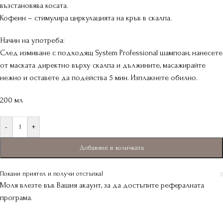
възстановява косата.
Кофеин – стимулира циркулацията на кръв в скалпа.
Начин на употреба:
След измиване с подходящ System Professional шампоан, нанесете
от маската директно върху скалпа и дължините, масажирайте
нежно и оставете да подейства 5 мин. Изплакнете обилно.
200 мл
-
+
Добавяне в количката
Покани приятел и получи отстъпка!
Моля влезте във Вашия акаунт, за да достъпите рефералната
програма.