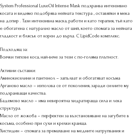
System Professional LuxeOil Intense Mask подхранва интензивно
косата и видимо подобрява нейната текстура , оставяйки я мека
на допир . Тази интензивна маска, работи и като терапия, тъй като
е обогатена с натурално масло от ший, което спомага за нейната
гладкост и блясък от корен до върха. С LipidCode комплекс.
Подходящ за:
Всички типове коса, най-вече за тези с по-голяма плътност.
Активни съставки:
Аминокиселини и пантенол – запълват и обогатяват косъма
Арганово масло – използва се от поколения, заради силните му
подхранващи качества.
Бадемово масло – има невероятна хидратираща сила и лека
структура.
Масло от жожоба – перфектен за възстановяване на загубите в
косъма, особено при сухи и крехки краища.
Хистидин – спомага за премахване на медните натрупвания и