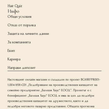
Hair Quiz
Инфо
Общи условия
Отказ от поръчка
Защита на личните данни
За компанията
Екип
Кариера
Направи депозит
Настоящият онлайн магазин е създаден по проект BG16RFPR001-
1.004-1691-C01 „Подобряване на производствения капацитет на
семейно предприятие „Балеаж Хаус“ ЕООД”. Проектът е с
бенефициент „Балеаж Хаус“ ЕООД и има за цел да подобри
производствения капацитет на дружеството, както и да
подобри неговото пазарно представяне. Общата прогнозна