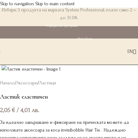
Skip to navigation
Skip to main content
Избери 3 продукта на марката System Professional, плати само 2 –
до 31.08.
Реферална програма
Hair Quiz
EN
Начало
/
Аксесоари
/
Ластици
Ластик еластичен
2,05
€
/ 4,01 лв.
За идеално завършване и фиксиране на прическата можете да
използвате аксесоара за коса invisibobble Hair Tie . Надеждно
укротява непокорните коси, задържа се на своето място и не