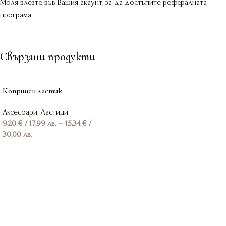
Моля влезте във Вашия акаунт, за да достъпите рефералната
програма.
Свързани продукти
Копринен ластик
Аксесоари
,
Ластици
9,20
€
/ 17,99 лв.
–
15,34
€
/
30,00 лв.
Опции