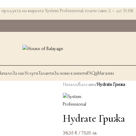
 продукта на марката System Professional, плати само 2 – до 31.08.
Начало
За нас
Услуги
Таланти
За нови клиенти
FAQs
Магазин
Начало
/
Балсами
/
Hydrate Грижа
Hydrate Грижа
38,35
€
/ 75,01 лв.