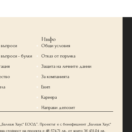
Инфо
 въпроси
Общи условия
 въпроси - булки
Отказ от поръчка
тация
Защита на личните данни
ество
За компанията
ила
Екип
Кариера
Направи депозит
„Балеаж Хаус“ ЕООД”. Проектът е с бенефициент „Балеаж Хаус“
тойност на проекта е 48 574.71 лв., от които 36 431.04 лв.