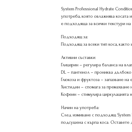
System Professional Hydrate Condit
употреба, която овлажнява косата 
е подходяща за всички текстури на 
Подходящ за:
Подходящ за всеки тип коса, както 
Активни съставки:
Глицерин – регулира баланса на вла
DL – пантенол – прониква дълбоко 
Глюкоза и фруктоза – запазване на 
Хистидин – спомага за премахване н
Кофеин – стимулира циркулацията на
Начин на употреба:
След измиване с подходящ System P
подсушена с кърпа коса. Оставете 