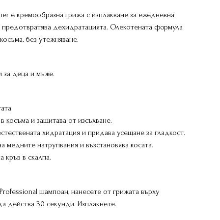
ioner е кремообразна грижа с изплакване за ежедневна
и предотвратява дехидратацията. Олекотената формула
косъма, без утежняване.
и за деца и мъже.
гата
в косъма и защитава от изсъхване.
естествената хидратация и придава усещане за гладкост.
а медните натрупвания и възстановява косата.
 кръв в скалпа.
rofessional шампоан, нанесете от грижата върху
да действа 30 секунди. Изплакнете.