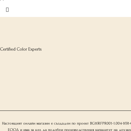
Certified Color Experts
Настоящият онлайн магазин е създаден по проект BG16RFPR001-1.004-169
ЕООД и има за цел да подобри производствения капацитет на дружество