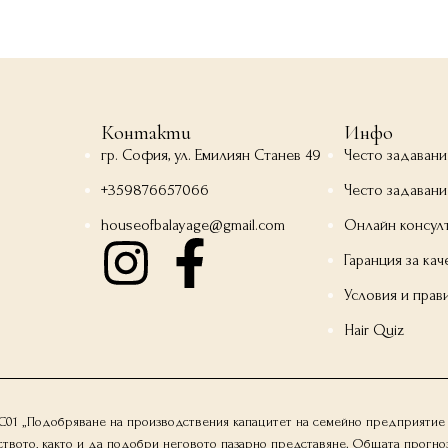
Контакти
Инфо
гр. София, ул. Емилиян Станев 49
Често задавани
+359876657066
Често задавани
houseofbalayage@gmail.com
Онлайн консул
Гаранция за кач
Условия и прав
Hair Quiz
1-C01 „Подобряване на производствения капацитет на семейно предприятие 
то, както и да подобри неговото пазарно представяне. Общата прогнозна с